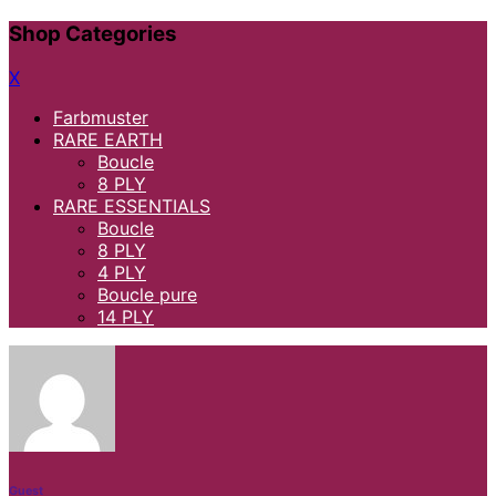
Skip
Shop Categories
to
content
X
Farbmuster
RARE EARTH
Boucle
8 PLY
RARE ESSENTIALS
Boucle
8 PLY
4 PLY
Boucle pure
14 PLY
Guest