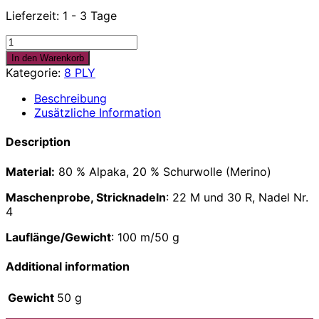
Lieferzeit:
1 - 3 Tage
nightshade
-
In den Warenkorb
schwarz
Kategorie:
8 PLY
-
8
Beschreibung
PLY
Zusätzliche Information
quantity
Description
Material:
80 % Alpaka, 20 % Schurwolle (Merino)
Maschenprobe, Stricknadeln
: 22 M und 30 R, Nadel Nr.
4
Lauflänge/Gewicht
: 100 m/50 g
Additional information
Gewicht
50 g