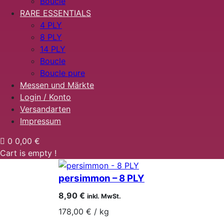
Boucle
RARE ESSENTIALS
4 PLY
8 PLY
14 PLY
Boucle
Boucle pure
Messen und Märkte
Login / Konto
Versandarten
Impressum
0
0,00 €
Cart is empty !
persimmon – 8 PLY
8,90
€
inkl. MwSt.
178,00
€
/
kg