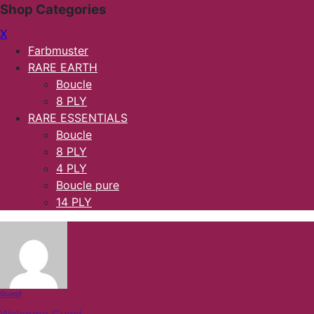
Skip
Shop Categories
to
X
content
Farbmuster
RARE EARTH
Boucle
8 PLY
RARE ESSENTIALS
Boucle
8 PLY
4 PLY
Boucle pure
14 PLY
Guest